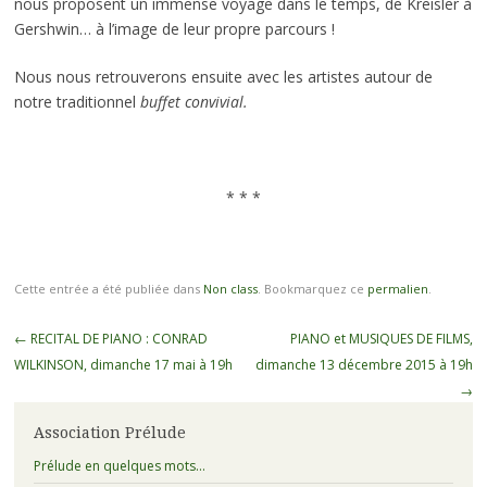
nous proposent un immense voyage dans le temps, de Kreisler à
Gershwin… à l’image de leur propre parcours !
Nous nous retrouverons ensuite avec les artistes autour de
notre traditionnel
buffet convivial.
* * *
* * *
Cette entrée a été publiée dans
Non class
. Bookmarquez ce
permalien
.
Navigation
←
RECITAL DE PIANO : CONRAD
PIANO et MUSIQUES DE FILMS,
des
WILKINSON, dimanche 17 mai à 19h
dimanche 13 décembre 2015 à 19h
articles
→
Association Prélude
Prélude en quelques mots…