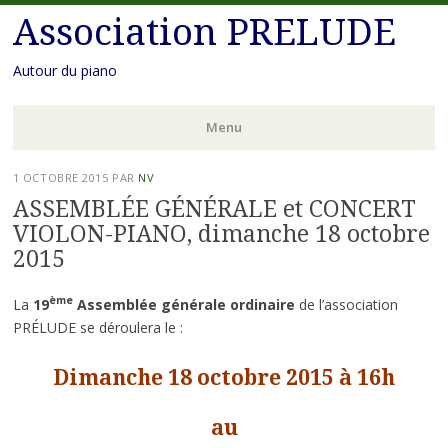
Association PRELUDE
Autour du piano
Menu
Aller
1 OCTOBRE 2015
PAR
NV
au
ASSEMBLÉE GÉNÉRALE et CONCERT
contenu
VIOLON-PIANO, dimanche 18 octobre
principal
2015
ème
La
19
Assemblée générale ordinaire
de l’association
PRÉLUDE se déroulera le :
Dimanche 18 octobre 2015 à 16h
au