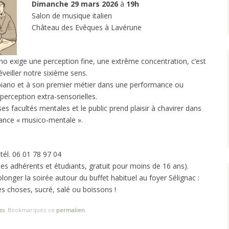
Dimanche 29 mars 2026
à
19h
Salon de musique italien
Château des Evêques à Lavérune
no exige une perception fine, une extrême concentration, c’est
eiller notre sixième sens.
iano et à son premier métier dans une performance ou
erception extra-sensorielles.
ses facultés mentales et le public prend plaisir à chavirer dans
mance « musico-mentale ».
tél. 06 01 78 97 04
 les adhérents et étudiants, gratuit pour moins de 16 ans).
nger la soirée autour du buffet habituel au foyer Sélignac :
s choses, sucré, salé ou boissons !
ss
. Bookmarquez ce
permalien
.