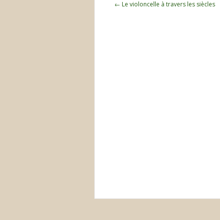
Navigation
←
Le violoncelle à travers les siècles
des
articles