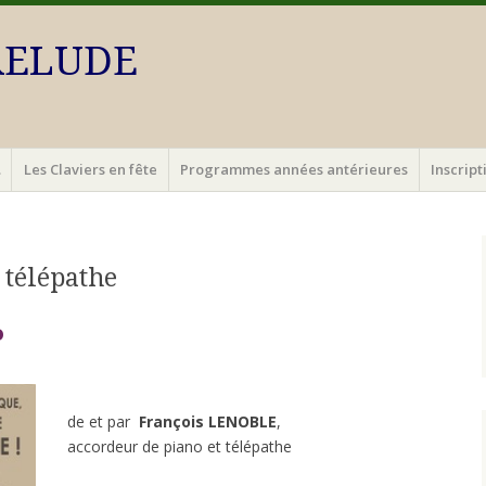
PRELUDE
…
Les Claviers en fête
Programmes années antérieures
Inscrip
 télépathe
o
de et par
François LENOBLE
,
accordeur de piano et télépathe