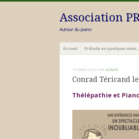
Association 
Autour du piano
Menu
Aller
Accueil
Prélude en quelques mots
au
contenu
principal
15 MARS 2026
PAR
ADMIN
Conrad Téricand le
Thélépathie et Pian