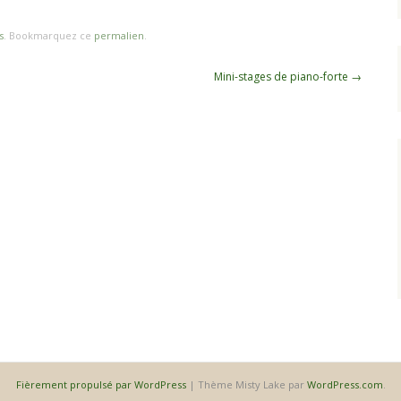
s
. Bookmarquez ce
permalien
.
Mini-stages de piano-forte
→
Fièrement propulsé par WordPress
|
Thème Misty Lake par
WordPress.com
.