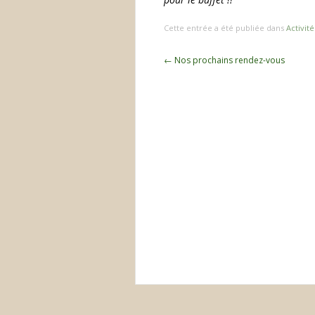
Cette entrée a été publiée dans
Activité
Navigation
←
Nos prochains rendez-vous
des
articles