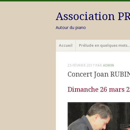
Association 
Autour du piano
Menu
Aller
Accueil
Prélude en quelques mots
au
contenu
principal
25 FÉVRIER 2017
PAR
ADMIN
Concert Joan RUBI
Dimanche 26 mars 2