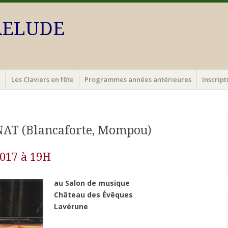
PRELUDE
…
Les Claviers en fête
Programmes années antérieures
Inscrip
NAT (Blancaforte, Mompou)
017 à 19H
au Salon de musique
Château des Évêques
Lavérune