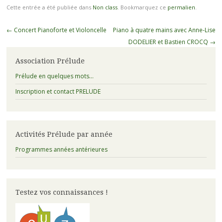
Cette entrée a été publiée dans
Non class
. Bookmarquez ce
permalien
.
Navigation
←
Concert Pianoforte et Violoncelle
Piano à quatre mains avec Anne-Lise
des
DODELIER et Bastien CROCQ
→
articles
Association Prélude
Prélude en quelques mots…
Inscription et contact PRELUDE
Activités Prélude par année
Programmes années antérieures
Testez vos connaissances !